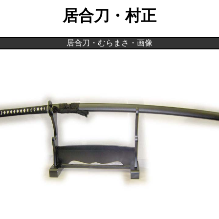
居合刀・村正
居合刀・むらまさ・画像