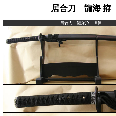
居合刀 龍海 拵
居合刀
龍海拵 画像