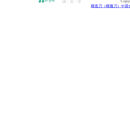
Copyr
誠・志・京
模造刀（模擬刀）や居