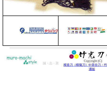
Copyright (C)
誠・志・京
模造刀（模擬刀）や居合刀・竹
通販