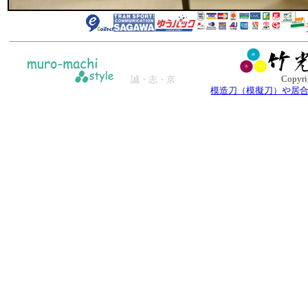
Copyri
誠・志・京
模造刀（模擬刀）や居