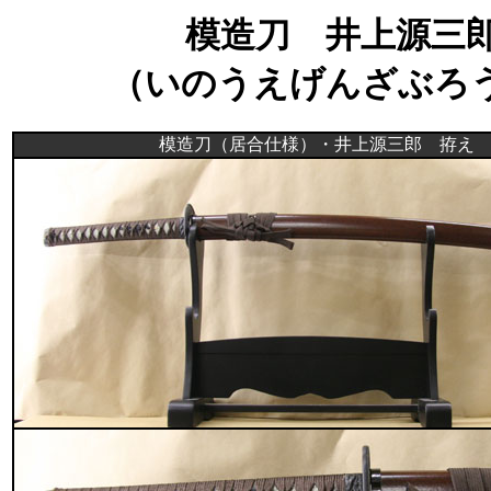
模造刀 井上源三
（いのうえげんざぶろ
模造刀（居合仕様）・井上源三郎 拵え