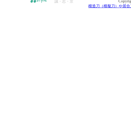
Copyrig
誠・志・京
模造刀（模擬刀）や居合