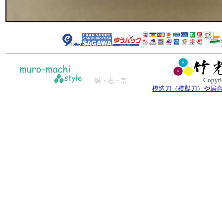
Copyri
誠・志・京
模造刀（模擬刀）や居