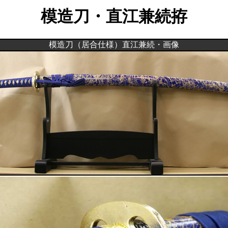
模造刀・直江兼続拵
模造刀（居合仕様）直江兼続・画像