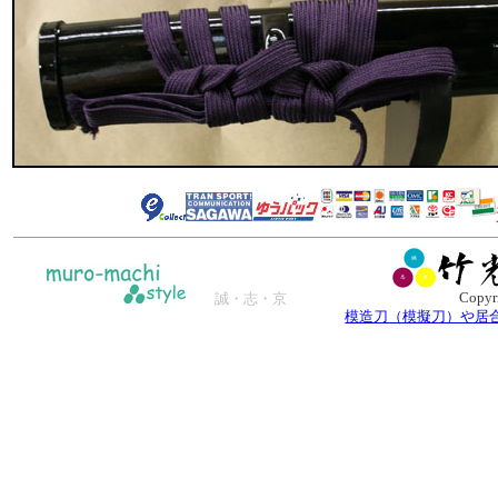
Copyr
誠・志・京
模造刀（模擬刀）や居