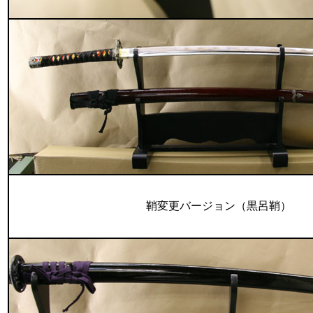
鞘変更バージョン（黒呂鞘）