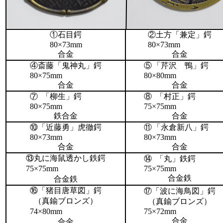
①
石目鍔
②
土方「兼定」鍔
80×73mm
80×73mm
合金
合金
④
斎藤「鬼神丸」鍔
⑤
「芹沢 鴨」鍔
80×75mm
80×80mm
合金
合金
⑦
「柳生」鍔
⑧
「村正」鍔
80×75mm
75×75mm
鉄合金
合金
⑩
「近藤勇」虎徹鍔
⑪
「永倉新八」鍔
80×73mm
80×73mm
合金
合金
⑬
丸に海鼠透かし鉄鍔
⑭
「丸」鉄鍔
75×75mm
75×75mm
合金鉄
合金鉄
⑯
「猪目唐草図」鍔
⑰
「波に海鳥図」鍔
（真鍮ブロンズ）
（真鍮ブロンズ）
74×80mm
75×72mm
合金
合金