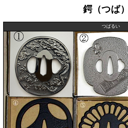
鍔（つば
つばるい