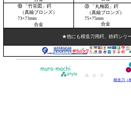
⑲
「竹笹図」鍔
⑳
「丸梅図」鍔
（真鍮ブロンズ）
（真鍮ブロンズ）
73×73mm
75×75mm
合金
合金
★他にも模造刀用鍔、鉄鍔シリ
誠・志・京
模造刀（