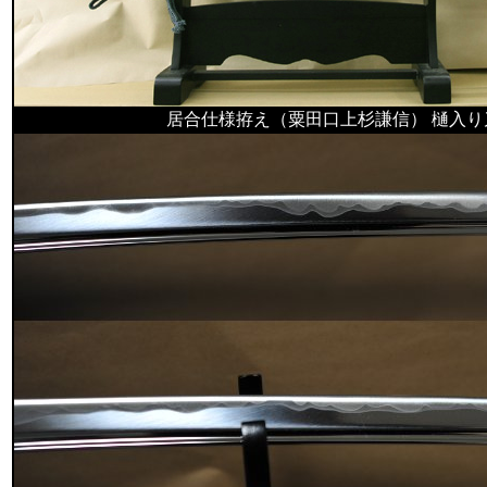
居合仕様拵え（粟田口上杉謙信） 樋入り