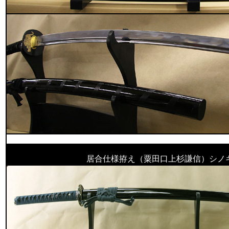
居合仕様拵え（粟田口上杉謙信）シノ