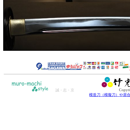
Copyri
誠・志・京
模造刀（模擬刀）や居