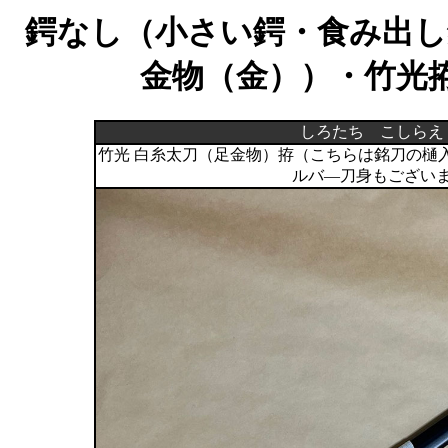
鍔なし（小さい鍔・食み出し
金物（金））・竹光
しろたち こしらえ
竹光 白糸太刀（足金物）拵（こちらは銘刀の樋
ルバ―刀身もござい