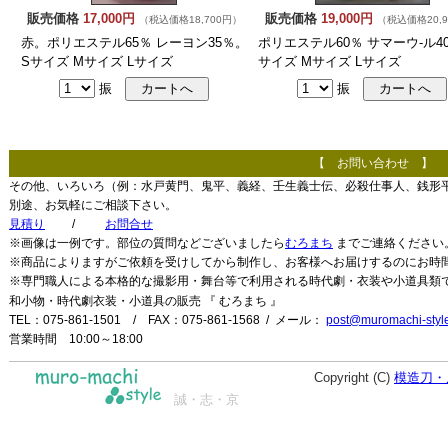
販売価格
17,000円
販売価格
19,000円
（税込価格18,700円）
（税込価格20,9
赤。ポリエステル65％ レーヨン35％。
ポリエステル60％ サマーウ-ル4
Sサイズ Mサイズ Lサイズ
サイズ Mサイズ Lサイズ
振
振
【 お問い合わせ 】
その他、いろいろ（例：水戸黄門、鬼平、義経、壬生義士伝、必殺仕事人、銭形
別途、お気軽にご相談下さい。
見積り
/
お問合せ
※画像は一例です。部位の質問などございましたら
むろまち
までご連絡ください
※商品によりますがご依頼を受けしてから制作し、お客様へお届けするのにお
※専門職人による本格的な撮影用・舞台等で利用される時代劇・衣装や小道具類
和小物・時代劇衣装・小道具の販売 『 むろまち 』
TEL：075-861-1501 / FAX：075-861-1568 / メール：
post@muromachi-style
営業時間 10:00～18:00
Copyright (C)
模造刀・
誠・志・京