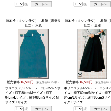
振
振
無地袴（ミシン仕立） 朴印（馬乗り
無地袴（ミシン仕立） 朴印（
仕立） 水色
仕立） 黒紺
販売価格
16,500円
販売価格
16,500円
（税込価格18,150円）
（税込価格18,1
ポリエステル65％・レーヨン35％ Sサ
ポリエステル65％・レーヨン35％
イズ：紐下80cm/Mサイズ：紐下
イズ：紐下80cm/Mサイズ：紐下
84cm/Lサイズ：紐下88cmSサイズ M
84cm/Lサイズ：紐下88cmSサイ
サイズ Lサイズ
イズ Lサイズ
振
振