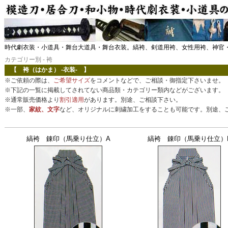
時代劇衣装・小道具・舞台大道具・舞台衣装。縞袴、剣道用袴、女性用袴、神官
カテゴリー別 - 袴
【 袴（はかま） -衣装- 】
※ご依頼の際は、
ご希望サイズ
をコメントなどで、ご相談・御指定下さいませ。
※下記の一覧に掲載してされてない商品類・カテゴリー類内などがございます。
※通常販売価格より
割引適用
があります。別途、ご相談下さい。
※一部、
家紋、文字
など、オリジナルに刺繍加工をすることも可能です。別途、
縞袴 錬印（馬乗り仕立）A
縞袴 錬印（馬乗り仕立）