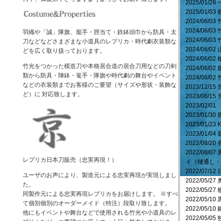
2025/01/
2025/01
2024/06/
2024/06/
羽織や「誠」隊旗、籠手・脛当て・鉄鉢頭巾から防具・太
2024/06/
刀などなどさまざまな小道具のレプリカ・時代劇衣装類な
2024/06/
どを広く取り扱っております。
2024/06/
竹光をつかった模造刀や本格居合道の居合刀用などの刀剣
2024/06/
類から防具・陣鉢・篭手・隊旗や時代劇の舞台やイベント
2024/06
などの衣装類までお客様のご要望（サイズや形状・装飾な
2023/12
ど）に 対応致します。
2023/06
2023/02
2023/01/
2023/01/
2023/01
2022/08
2022/08
レプリカ日本刀販売（忠実再現！）
イ（樋通し・
2022/07
ユーザのお声により、製造元による忠実再現が実現しまし
2022/05
た。
2022/05/
同製作元による忠実再現レプリカをお届けします。 ※すべ
2022/05/
て個別個別のオーダーメイド（特注）段取り致します。
2022/05/
他にもイベントや舞台などで使用される竹光や小道具のレ
2022/05