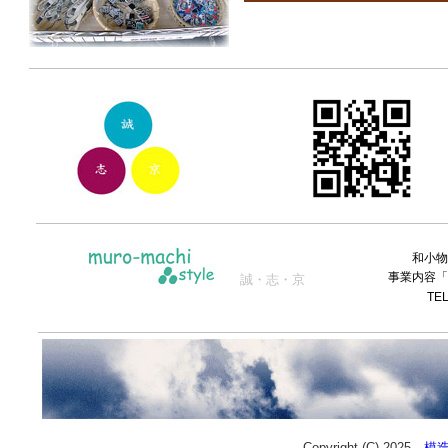
和小物
事業内容「小
誠・志・京
TEL：
Copyright (C) 2025
模