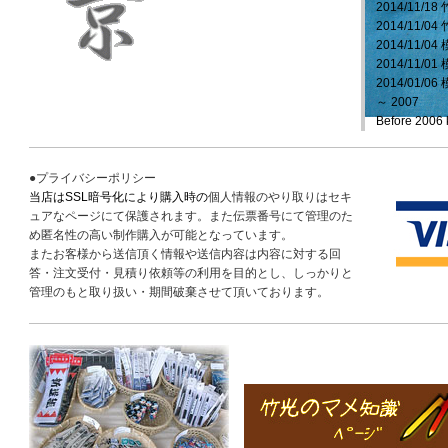
2014/11/
2014/11/
2014/11
2014/11
2014/01/
～ 2007
Before 2006
●プライバシーポリシー
当店はSSL暗号化により購入時の
個人情報のやり取りはセキ
ュアなページにて保護されます。また伝票番号にて管理のた
め匿名性の高い制作購入が可能となっています。
またお客様から送信頂く情報や送信内容は内容に対する回
答・注文受付・見積り依頼等の利用を目的とし、しっかりと
管理のもと取り扱い・期間破棄させて頂いております。