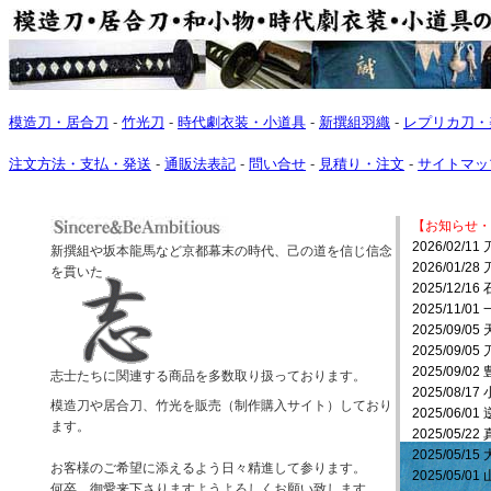
模造刀・居合刀
-
竹光刀
-
時代劇衣装・小道具
-
新撰組羽織
-
レプリカ刀・
注文方法・支払・発送
-
通販法表記
-
問い合せ
-
見積り・注文
-
サイトマッ
【お知らせ・
2026/02
新撰組や坂本龍馬など京都幕末の時代、己の道を信じ信念
2026/01
を貫いた
2025/12/
2025/11
2025/09
2025/09
2025/09/
志士たちに関連する商品を多数取り扱っております。
2025/08
模造刀や居合刀、竹光を販売（制作購入サイト）しており
2025/06/
ます。
2025/05/
2025/05/
お客様のご希望に添えるよう日々精進して参ります。
2025/05
何卒、御愛来下さりますようよろしくお願い致します。