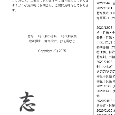
プリカなど。ご要望にお応えすべく日々努力しておりま
2022/04/
す！どうぞお気軽にお問合せ、ご質問お待ちしておりま
2022/01/11
す。
竹光模造刀 
海軍軍刀（竹
2021/12/27
槍（竹光・全
竹光 ｜ 時代劇小道具 ｜ 時代劇衣装
長巻（竹光・
動画撮影、舞台稽古、お芝居など
小太刀二刀（
勘助赤鞘（竹
Copyright (C) 2025
特注柄、特注
竹光剣、白鞘
2021/04/23
剣（つるぎ）
逆刃刀/逆刃
柳生十兵衛 
柳生十兵衛 
2021/01/
2020/06
飾
2020/04
態措置・対策
2020/01/