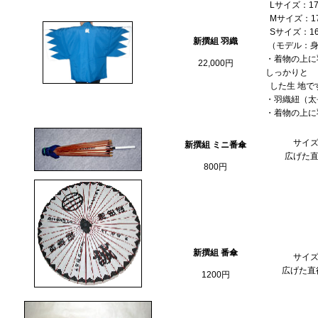
Lサイズ：17
Mサイズ：1
Sサイズ：16
新撰組 羽織
（モデル：身長
・着物の上に
22,000円
しっかりと
した生 地で
・羽織紐（太
・着物の上に
サイズ
新撰組 ミニ番傘
広げた直
800円
新撰組 番傘
サイズ
広げた直径
1200円