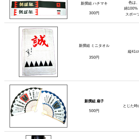
色は
新撰組 ハチマキ
綿100%
300円
スポー
新撰組 ミニタオル
縦41c
350円
新撰組 扇子
とじた時の
500円