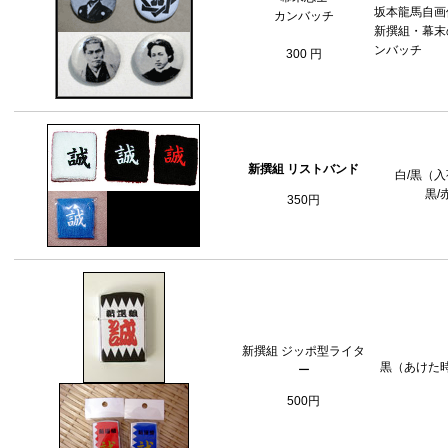
坂本龍馬自画
カンバッチ
新撰組・幕末
ンバッチ
300 円
新撰組 リストバンド
白/黒（入
黒/
350円
新撰組 ジッポ型ライタ
黒（あけた
ー
500円