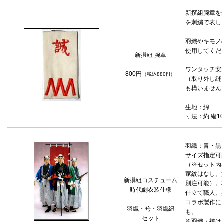
新撰組腕章を
を刺繍で表し
羽織やキモノ
使用してくだ
新撰組 腕章
ワンタッチ安
800円
（税込880円）
（取り外し縫
も構いません
生地：綿
寸法：約 縦10
羽織：青・黒
サイズ指定可
（※セット内
家紋はなし。
新撰組コスチューム
別注可能）。
時代劇衣装仕様
仕立て職人、
コラボ製作に
羽織・袴・羽織紐
も。
セット
※羽織・袴は