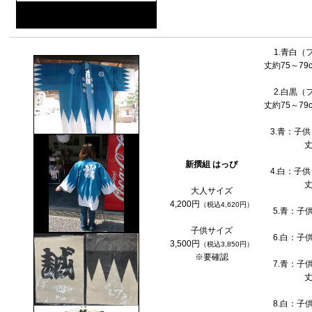
新撰組「芹沢鴨」鉄扇 8寸
1.青白（
丈約75～79
2.白黒（
丈約75～79
3.青：子供
丈
新撰組 はっぴ
4.白：子供
丈
大人サイズ
4,200円
（税込4,620円）
5.青：子
子供サイズ
6.白：子
3,500円
（税込3,850円）
※要確認
7.青：子
丈
8.白：子