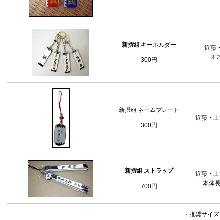
新撰組
キーホルダー
近藤
オ
300円
新撰組 ネームプレート
近藤・土
300円
新撰組 ストラップ
近藤・土
本体長
700円
・推奨サイズ