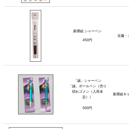
新撰組 シャーペン
近藤・
450円
「誠」シャーペン
「誠」ボールペン（売り
切れゴメン（入荷未
新撰組キ
定））
500円