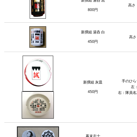
新撰組 湯呑 黒
高さ：
800円
新撰組 湯呑 白
高さ
450円
手のひら
新撰組 灰皿
左
450円
右：隊員名
幕末志士