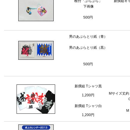
根付「ぶらぶら」
新撰組キ
下画像
500円
男のあぶらとり紙（青）
男のあぶらとり紙（黒）
500円
新撰組 Tシャツ
黒
Mサイズ丈約
1,200円
新撰組 Tシャツ
白
M
1,200円