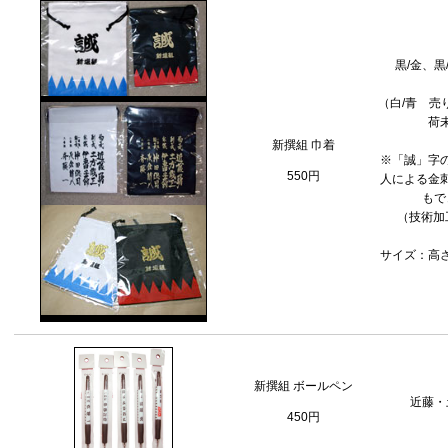
黒/金、黒
（白/青 売
荷
新撰組 巾着
※「誠」字
550円
人による金
もで
（技術加工
サイズ：高さ2
新撰組 ボールペン
近藤・
450円