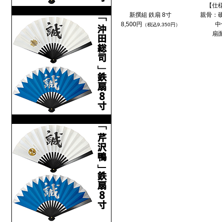
【仕
新撰組「土方歳三」鉄扇 8寸
新撰組 鉄扇 8寸
親骨：
8,500円
中
（税込9,350円）
扇
新撰組「沖田総司」鉄扇 8寸