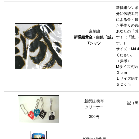
新撰組シンボ
分に伝統工芸
による金・銀
た手作りの逸
京刺繍
あなたの「誠
新撰組黄金・白銀「誠」
す！（「誠」
Tシャツ
す。）
サイズ：M/L
ください。
（参考）
Mサイズ丈約
０ｃｍ
Ｌサイズ約丈
５２ｃｍ
新撰組 携帯
誠（黒
クリーナー
300円