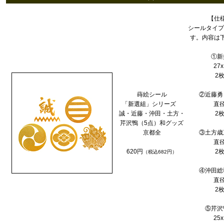
【仕
シールタイプ
す。内容は
①新
27
2
蒔絵シール
②近藤勇
「新選組」シリーズ
直径
誠・近藤・沖田・土方・
2
芹沢鴨（5点）和グッズ
京都全
③土方歳
直径
620円
2
（税込682円）
④沖田総
直径
2
⑤芹沢
25