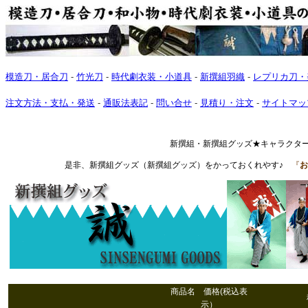
模造刀・居合刀
-
竹光刀
-
時代劇衣装・小道具
-
新撰組羽織
-
レプリカ刀・
注文方法・支払・発送
-
通販法表記
-
問い合せ
-
見積り・注文
-
サイトマッ
新撰組・新撰組グッズ★キャラクタ
是非、新撰組グッズ（新撰組グッズ）をかっておくれやす♪
『
お
商品名
価格(税込表
示）