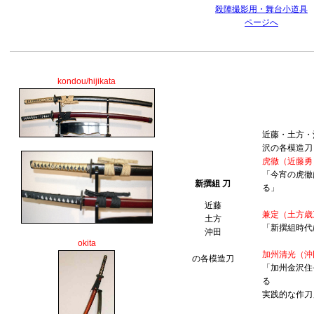
殺陣撮影用・舞台小道具
ページへ
kondou/hijikata
近藤・土方・
沢の各模造刀
虎徹（
近藤勇
「今宵の虎徹
新撰組 刀
る」
近藤
兼定（土方歳
土方
「新撰組時代
沖田
okita
加州清光（沖
の各模造刀
「加州金沢住
る
実践的な作刀