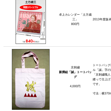
卓上カレンダー「土方歳
三」
2013年度版
800円
トートバッグ
京刺繍
ル「誠」字の
新撰組「誠」トートバッ
「京刺繍職人
グ
縫って仕上げ
です。
4,000円
寸法：横370