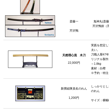
斎藤一
鬼神丸(斎
芹沢鴨拵（
芹沢鴨
実践を想定し
太い。
刀職人暦47
天然理心流 木刀
リジナル製作。
22,000円
～1.8kg
素材：白樫
※予約・特注
しっかりとし
新撰組隊員名のれん
のれん
1,200円
サイズ：横幅6