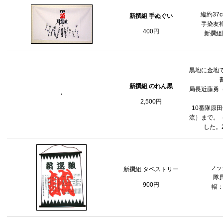
縦約37c
新撰組 手ぬぐい
手染友
400円
新撰組
黒地に金地
新撰組 のれん黒
局長近藤勇
2,500円
10番隊原
流）まで。
した。20
フッ
新撰組 タペストリー
隊
900円
幅：