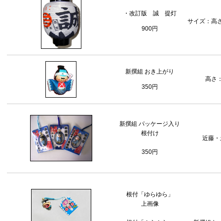
・改訂版 誠 提灯
サイズ：高さ2
900円
新撰組 おき上がり
高さ：
350円
新撰組 パッケージ入り
根付け
近藤・
350円
根付「ゆらゆら」
上画像