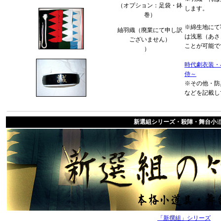
（オプション：足袋・鉢
します。
巻）
※綿生地にて
紬羽織（廃業にて申し訳
は浅葱（あさ
ございません）
ことが可能で
）
時代劇衣装・
侍～
※その他・防
などを記載し
新選組シリーズ・殺陣・舞台小
「新撰組」シリーズ