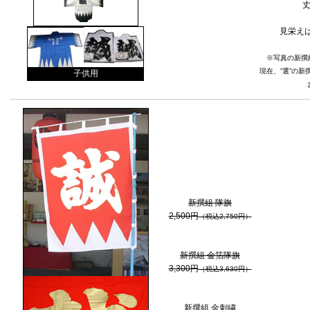
丈
見栄え
※写真の新撰
現在、”選”の
子供用
新撰組 隊旗
2,500円
（税込2,750円）
新撰組 金箔隊旗
3,300円
（税込3,630円）
新撰組 金刺繍