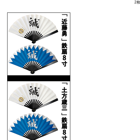
2
新撰組「近藤勇」鉄扇 8寸