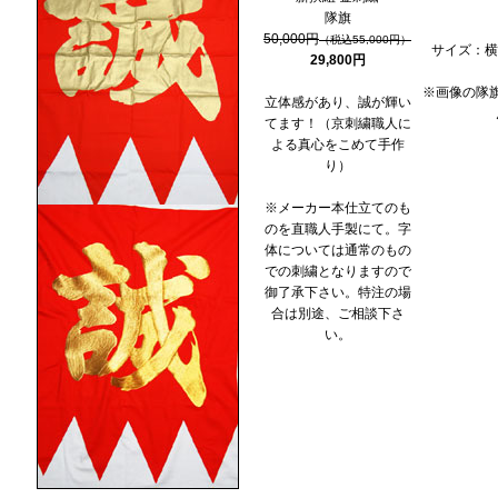
隊旗
50,000円
（税込55,000円）
サイズ：横7
29,800円
※画像の隊
立体感があり、誠が輝い
てます！（京刺繍職人に
よる真心をこめて手作
り）
※メーカー本仕立てのも
のを直職人手製にて。字
体については通常のもの
での刺繍となりますので
御了承下さい。特注の場
合は別途、ご相談下さ
い。